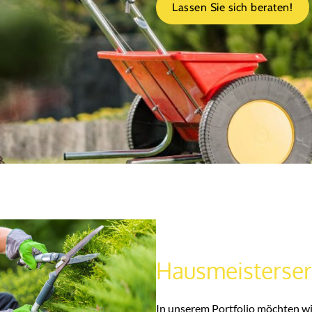
Lassen Sie sich beraten!
Hausmeisterserv
In unserem Portfolio möchten wir